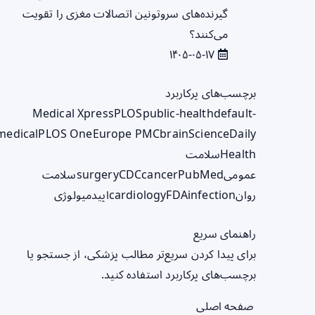
گیرنده‌های سروتونین اتصالات مغزی را تقویت
می‌کنند؟
۱۴۰۵-۰۵-۱۷
برچسب‌های پرکاربرد
Medical Xpress
PLOS
public-health
default-
medical
PLOS One
Europe PMC
brain
ScienceDaily
Health
سلامت
عمومی
PubMed
cancer
CDC
surgery
سلامت
روان
infection
FDA
cardiology
اپیدمیولوژی
راهنمای سریع
برای پیدا کردن سریع‌تر مطالب پزشکی، از جستجو یا
برچسب‌های پرکاربرد استفاده کنید.
صفحه اصلی