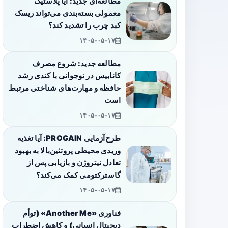
مطالعه‌ای جدید: آیا پلاستیک
معمولی بسته‌بندی می‌تواند ریسک
کبد چرب را تشدید کند؟
۱۴۰۵-۰۵-۱۷
مطالعه جدید: شروع مصرف
کانابیس در نوجوانی با کندی رشد
حافظه و مهارت‌های شناختی مرتبط
است
۱۴۰۵-۰۵-۱۷
طرح‌آزمایی PROGAIN: آیا تغذیه
وریدی محیطی پروتئین‌بالا به بهبود
تعادل نیتروژن و بازیابی پس از
گاسترکتومی کمک می‌کند؟
۱۴۰۵-۰۵-۱۷
فناوری «Another Me» (توأم
دیجیتال انسانی) و کاهش اضطراب