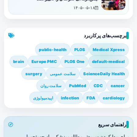
۱۴۰۵-۰۵-۱۸
برچسب‌های پرکاربرد
public-health
PLOS
Medical Xpress
brain
Europe PMC
PLOS One
default-medical
ScienceDaily Health
سلامت عمومی
surgery
cancer
CDC
PubMed
سلامت روان
cardiology
FDA
infection
اپیدمیولوژی
راهنمای سریع
برای پیدا کردن سریع‌تر مطالب پزشکی، از جستجو یا