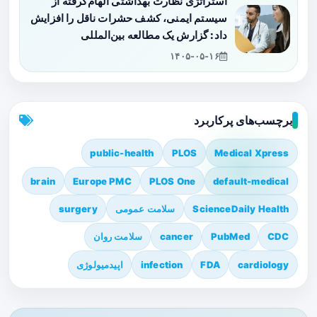
استراتژی نظارت بهداشتی الهام‌گرفته از
سیستم ایمنی، کشف حشرات ناقل را افزایش
داد: گزارش یک مطالعه بین‌المللی
۱۴۰۵-۰۵-۱۶
برچسب‌های پرکاربرد
public-health
PLOS
Medical Xpress
brain
Europe PMC
PLOS One
default-medical
ScienceDaily Health
سلامت عمومی
surgery
CDC
PubMed
cancer
سلامت روان
cardiology
FDA
infection
اپیدمیولوژی