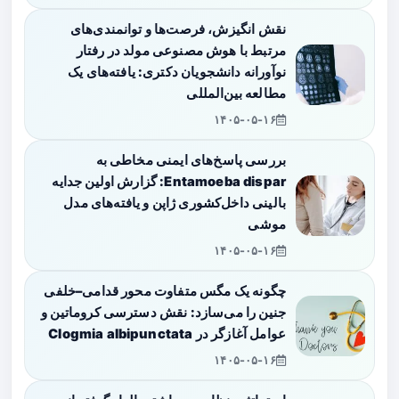
نقش انگیزش، فرصت‌ها و توانمندی‌های
مرتبط با هوش مصنوعی مولد در رفتار
نوآورانه دانشجویان دکتری: یافته‌های یک
مطالعه بین‌المللی
۱۴۰۵-۰۵-۱۶
بررسی پاسخ‌های ایمنی مخاطی به
Entamoeba dispar: گزارش اولین جدایه
بالینی داخل‌کشوری ژاپن و یافته‌های مدل
موشی
۱۴۰۵-۰۵-۱۶
چگونه یک مگس متفاوت محور قدامی–خلفی
جنین را می‌سازد: نقش دسترسی کروماتین و
عوامل آغازگر در Clogmia albipunctata
۱۴۰۵-۰۵-۱۶