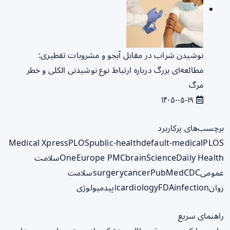
نوشیدن شراب در مقابل آبجو و مشروبات تقطیری:
مطالعه‌ای بزرگ درباره ارتباط نوع نوشیدنی الکلی و خطر
مرگ
۱۴۰۵-۰۵-۱۹
برچسب‌های پرکاربرد
Medical Xpress
PLOS
public-health
default-medical
PLOS
ScienceDaily Health
brain
Europe PMC
One
سلامت
عمومی
CDC
PubMed
cancer
surgery
سلامت
روان
infection
FDA
cardiology
اپیدمیولوژی
راهنمای سریع