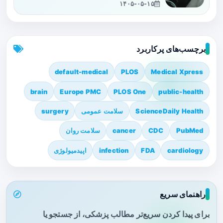
۱۴۰۵-۰۵-۱۵
برچسب‌های پرکاربرد
default-medical
PLOS
Medical Xpress
brain
Europe PMC
PLOS One
public-health
ScienceDaily Health
سلامت عمومی
surgery
PubMed
CDC
cancer
سلامت روان
cardiology
FDA
infection
اپیدمیولوژی
راهنمای سریع
برای پیدا کردن سریع‌تر مطالب پزشکی، از جستجو یا