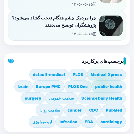
۱۴۰۵-۰۵-۱۵
چرا مردمک چشم هنگام تعجب گشاد می‌شود؟
پژوهشگران توضیح می‌دهند
۱۴۰۵-۰۵-۱۵
برچسب‌های پرکاربرد
default-medical
PLOS
Medical Xpress
brain
Europe PMC
PLOS One
public-health
ScienceDaily Health
سلامت عمومی
surgery
PubMed
CDC
cancer
سلامت روان
cardiology
FDA
infection
اپیدمیولوژی