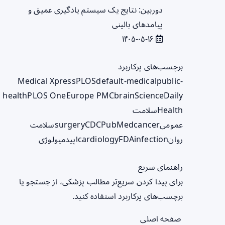
دوربین: نتایج یک سیستم یادگیری عمیق و
پیامدهای بالینی
۱۴۰۵-۰۵-۱۶
برچسب‌های پرکاربرد
Medical Xpress
PLOS
default-medical
public-
health
PLOS One
Europe PMC
brain
ScienceDaily
Health
سلامت
عمومی
cancer
PubMed
CDC
surgery
سلامت
روان
infection
FDA
cardiology
اپیدمیولوژی
راهنمای سریع
برای پیدا کردن سریع‌تر مطالب پزشکی، از جستجو یا
برچسب‌های پرکاربرد استفاده کنید.
صفحه اصلی