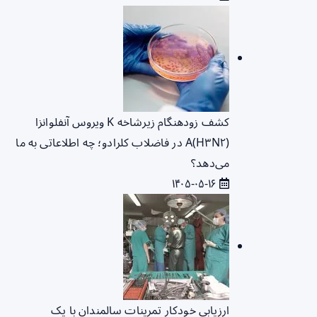
کشف زودهنگام زیرشاخه K ویروس آنفلوانزا
A(H۳N۲) در فاضلاب کلرادو؛ چه اطلاعاتی به ما
می‌دهد؟
۱۴۰۵-۰۵-۱۶
ارزیابی خودکار تمرینات سالمندان با یک