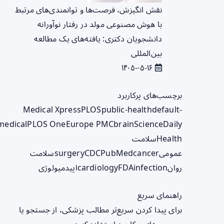
نقش انگیزش، فرصت‌ها و توانمندی‌های مرتبط
با هوش مصنوعی مولد در رفتار نوآورانه
دانشجویان دکتری: یافته‌های یک مطالعه
بین‌المللی
۱۴۰۵-۰۵-۱۶
برچسب‌های پرکاربرد
Medical Xpress
PLOS
public-health
default-
medical
PLOS One
Europe PMC
brain
ScienceDaily
Health
سلامت
عمومی
cancer
PubMed
CDC
surgery
سلامت
روان
infection
FDA
cardiology
اپیدمیولوژی
راهنمای سریع
برای پیدا کردن سریع‌تر مطالب پزشکی، از جستجو یا