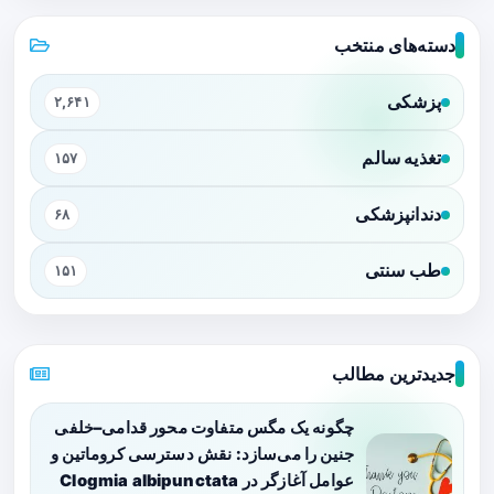
دسته‌های منتخب
پزشکی
۲,۶۴۱
تغذیه سالم
۱۵۷
دندانپزشکی
۶۸
طب سنتی
۱۵۱
جدیدترین مطالب
چگونه یک مگس متفاوت محور قدامی–خلفی
جنین را می‌سازد: نقش دسترسی کروماتین و
عوامل آغازگر در Clogmia albipunctata