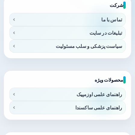
شرکت
تماس با ما
تبلیغات در سایت
سیاست پزشکی و سلب مسئولیت
محصولات ویژه
راهنمای علمی اوزمپیک
راهنمای علمی ساکسندا