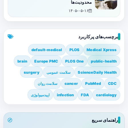
محدودیت‌ها
۱۴۰۵-۰۵-۱۶
برچسب‌های پرکاربرد
default-medical
PLOS
Medical Xpress
brain
Europe PMC
PLOS One
public-health
ScienceDaily Health
سلامت عمومی
surgery
CDC
PubMed
cancer
سلامت روان
cardiology
FDA
infection
اپیدمیولوژی
راهنمای سریع