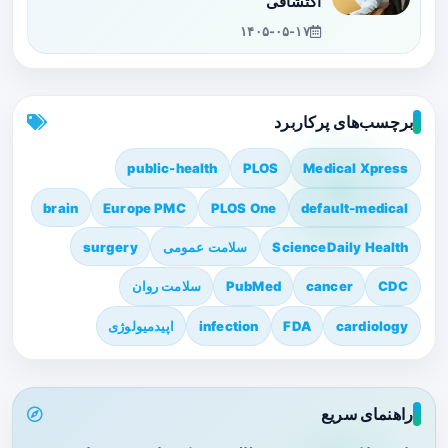
اکتشافی
۱۴۰۵-۰۵-۱۷
برچسب‌های پرکاربرد
public-health
PLOS
Medical Xpress
brain
Europe PMC
PLOS One
default-medical
ScienceDaily Health
سلامت عمومی
surgery
CDC
cancer
PubMed
سلامت روان
cardiology
FDA
infection
اپیدمیولوژی
راهنمای سریع