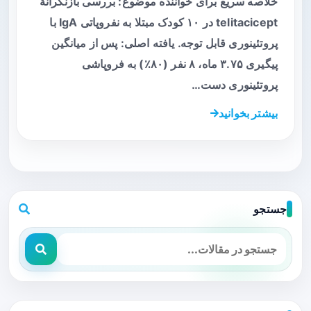
خلاصه سریع برای خواننده موضوع: بررسی بازنگرانهٔ
telitacicept در ۱۰ کودک مبتلا به نفروپاتی IgA با
پروتئینوری قابل توجه. یافته اصلی: پس از میانگین
پیگیری ۳.۷۵ ماه، ۸ نفر (۸۰٪) به فروپاشی
پروتئینوری دست…
بیشتر بخوانید
جستجو