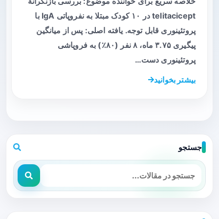
خلاصه سریع برای خواننده موضوع: بررسی بازنگرانهٔ
telitacicept در ۱۰ کودک مبتلا به نفروپاتی IgA با
پروتئینوری قابل توجه. یافته اصلی: پس از میانگین
پیگیری ۳.۷۵ ماه، ۸ نفر (۸۰٪) به فروپاشی
پروتئینوری دست…
بیشتر بخوانید
جستجو