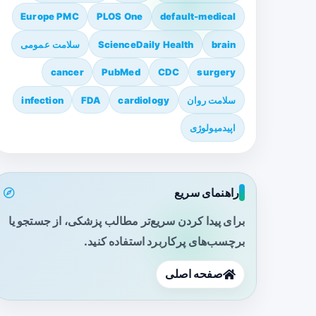
Europe PMC
PLOS One
default-medical
brain
ScienceDaily Health
سلامت عمومی
cancer
PubMed
CDC
surgery
سلامت روان
cardiology
FDA
infection
اپیدمیولوژی
راهنمای سریع
برای پیدا کردن سریع‌تر مطالب پزشکی، از جستجو یا
برچسب‌های پرکاربرد استفاده کنید.
صفحه اصلی