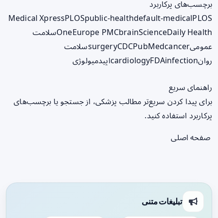
برچسب‌های پرکاربرد
Medical Xpress
PLOS
public-health
default-medical
PLOS
ScienceDaily Health
brain
Europe PMC
One
سلامت
عمومی
cancer
PubMed
CDC
surgery
سلامت
روان
infection
FDA
cardiology
اپیدمیولوژی
راهنمای سریع
برای پیدا کردن سریع‌تر مطالب پزشکی، از جستجو یا برچسب‌های
پرکاربرد استفاده کنید.
صفحه اصلی
تبلیغات متنی