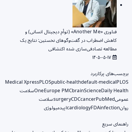
فناوری «Another Me» (توأم دیجیتال انسانی) و
کاهش اضطراب در گفت‌وگوهای نخستین: نتایج یک
مطالعه تصادفی‌سازی شده اکتشافی
۱۴۰۵-۰۵-۱۷
برچسب‌های پرکاربرد
Medical Xpress
PLOS
public-health
default-medical
PLOS
ScienceDaily Health
brain
Europe PMC
One
سلامت
عمومی
PubMed
cancer
CDC
surgery
سلامت
روان
infection
FDA
cardiology
اپیدمیولوژی
راهنمای سریع