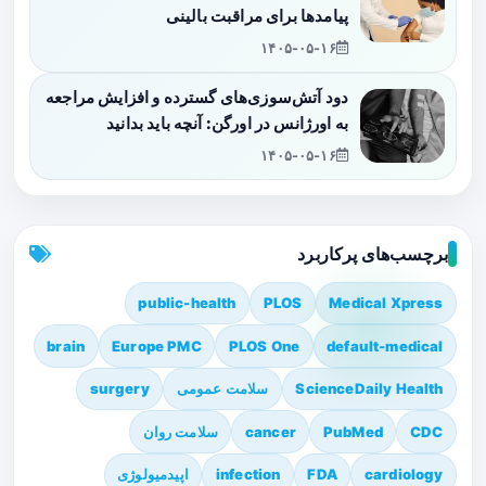
پیامدها برای مراقبت بالینی
۱۴۰۵-۰۵-۱۶
دود آتش‌سوزی‌های گسترده و افزایش مراجعه
به اورژانس در اورگن: آنچه باید بدانید
۱۴۰۵-۰۵-۱۶
برچسب‌های پرکاربرد
public-health
PLOS
Medical Xpress
brain
Europe PMC
PLOS One
default-medical
ScienceDaily Health
سلامت عمومی
surgery
CDC
PubMed
cancer
سلامت روان
cardiology
FDA
infection
اپیدمیولوژی