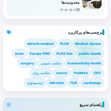
محدودیت‌ها
۱۴۰۵-۰۵-۱۶
برچسب‌های پرکاربرد
default-medical
PLOS
Medical Xpress
brain
Europe PMC
PLOS One
public-health
ScienceDaily Health
سلامت عمومی
surgery
CDC
PubMed
cancer
سلامت روان
cardiology
FDA
infection
اپیدمیولوژی
راهنمای سریع