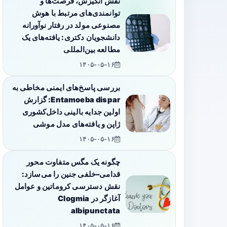
نقش انگیزش، فرصت‌ها و
توانمندی‌های مرتبط با هوش
مصنوعی مولد در رفتار نوآورانه
دانشجویان دکتری: یافته‌های یک
مطالعه بین‌المللی
۱۴۰۵-۰۵-۱۶
بررسی پاسخ‌های ایمنی مخاطی به
Entamoeba dispar: گزارش
اولین جدایه بالینی داخل‌کشوری
ژاپن و یافته‌های مدل موشی
۱۴۰۵-۰۵-۱۶
چگونه یک مگس متفاوت محور
قدامی–خلفی جنین را می‌سازد:
نقش دسترسی کروماتین و عوامل
آغازگر در Clogmia
albipunctata
۱۴۰۵-۰۵-۱۶