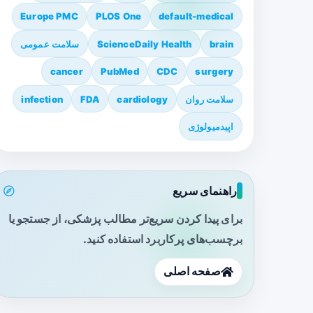
Europe PMC
PLOS One
default-medical
brain
ScienceDaily Health
سلامت عمومی
cancer
PubMed
CDC
surgery
سلامت روان
cardiology
FDA
infection
اپیدمیولوژی
راهنمای سریع
برای پیدا کردن سریع‌تر مطالب پزشکی، از جستجو یا
برچسب‌های پرکاربرد استفاده کنید.
صفحه اصلی