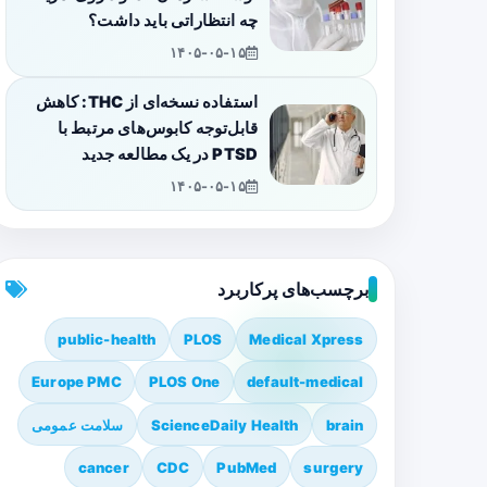
چه انتظاراتی باید داشت؟
۱۴۰۵-۰۵-۱۵
استفاده نسخه‌ای از THC: کاهش
قابل‌توجه کابوس‌های مرتبط با
PTSD در یک مطالعه جدید
۱۴۰۵-۰۵-۱۵
برچسب‌های پرکاربرد
public-health
PLOS
Medical Xpress
Europe PMC
PLOS One
default-medical
brain
ScienceDaily Health
سلامت عمومی
cancer
CDC
PubMed
surgery