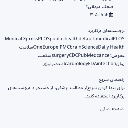
ضعف درمانی؟
۱۴۰۵-۰۵-۱۶
برچسب‌های پرکاربرد
Medical Xpress
PLOS
public-health
default-medical
PLOS
ScienceDaily Health
brain
Europe PMC
One
سلامت
عمومی
cancer
PubMed
CDC
surgery
سلامت
روان
infection
FDA
cardiology
اپیدمیولوژی
راهنمای سریع
برای پیدا کردن سریع‌تر مطالب پزشکی، از جستجو یا برچسب‌های
پرکاربرد استفاده کنید.
صفحه اصلی