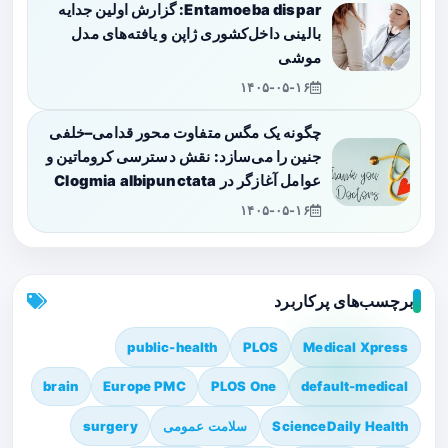
Entamoeba dispar: گزارش اولین جدایه
بالینی داخل‌کشوری ژاپن و یافته‌های مدل
موشی
۱۴۰۵-۰۵-۱۶
چگونه یک مگس متفاوت محور قدامی–خلفی
جنین را می‌سازد: نقش دسترسی کروماتین و
عوامل آغازگر در Clogmia albipunctata
۱۴۰۵-۰۵-۱۶
برچسب‌های پرکاربرد
public-health
PLOS
Medical Xpress
brain
Europe PMC
PLOS One
default-medical
ScienceDaily Health
سلامت عمومی
surgery