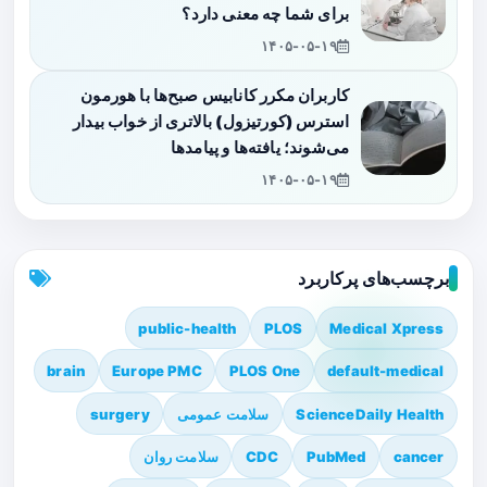
برای شما چه معنی دارد؟
۱۴۰۵-۰۵-۱۹
کاربران مکرر کانابیس صبح‌ها با هورمون
استرس (کورتیزول) بالاتری از خواب بیدار
می‌شوند؛ یافته‌ها و پیامدها
۱۴۰۵-۰۵-۱۹
برچسب‌های پرکاربرد
public-health
PLOS
Medical Xpress
brain
Europe PMC
PLOS One
default-medical
ScienceDaily Health
سلامت عمومی
surgery
cancer
PubMed
CDC
سلامت روان