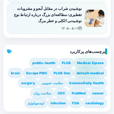
نوشیدن شراب در مقابل آبجو و مشروبات
تقطیری: مطالعه‌ای بزرگ درباره ارتباط نوع
نوشیدنی الکلی و خطر مرگ
۱۴۰۵-۰۵-۱۹
برچسب‌های پرکاربرد
public-health
PLOS
Medical Xpress
brain
Europe PMC
PLOS One
default-medical
ScienceDaily Health
سلامت عمومی
surgery
cancer
PubMed
CDC
سلامت روان
cardiology
FDA
infection
اپیدمیولوژی