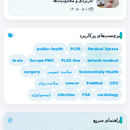
کاربردی و محدودیت‌ها
۱۴۰۵-۰۵-۱۶
برچسب‌های پرکاربرد
public-health
PLOS
Medical Xpress
brain
Europe PMC
PLOS One
default-medical
ScienceDaily Health
سلامت عمومی
surgery
CDC
PubMed
cancer
سلامت روان
cardiology
FDA
infection
اپیدمیولوژی
راهنمای سریع