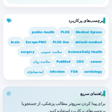
برچسب‌های پرکاربرد
public-health
PLOS
Medical Xpress
brain
Europe PMC
PLOS One
default-medical
ScienceDaily Health
سلامت عمومی
surgery
cancer
CDC
PubMed
سلامت روان
cardiology
FDA
infection
اپیدمیولوژی
راهنمای سریع
برای پیدا کردن سریع‌تر مطالب پزشکی، از جستجو یا
برچسب‌های پرکاربرد استفاده کنید.