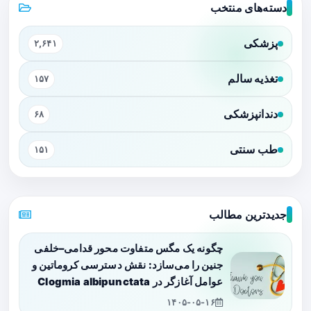
دسته‌های منتخب
پزشکی
۲,۶۴۱
تغذیه سالم
۱۵۷
دندانپزشکی
۶۸
طب سنتی
۱۵۱
جدیدترین مطالب
چگونه یک مگس متفاوت محور قدامی–خلفی
جنین را می‌سازد: نقش دسترسی کروماتین و
عوامل آغازگر در Clogmia albipunctata
۱۴۰۵-۰۵-۱۶