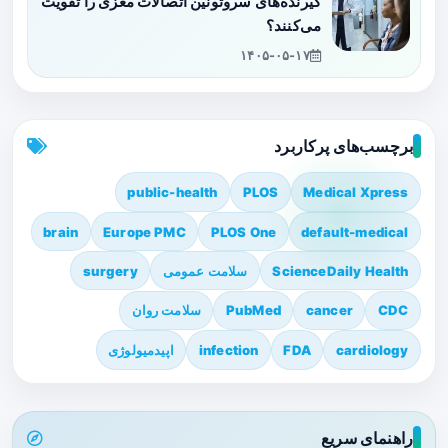
گیرنده‌های سروتونین اتصالات مغزی را تقویت
می‌کنند؟
۱۴۰۵-۰۵-۱۷
برچسب‌های پرکاربرد
public-health
PLOS
Medical Xpress
brain
Europe PMC
PLOS One
default-medical
ScienceDaily Health
سلامت عمومی
surgery
CDC
cancer
PubMed
سلامت روان
cardiology
FDA
infection
اپیدمیولوژی
راهنمای سریع