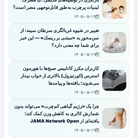
بازنگری در توصیه‌های قدیمی: آیا مصرف
لبنیات پرچرب به‌طور قابل‌توجهی مضر است؟
۱۴۰۵-۰۵-۱۹
تغییر در شیوه غربالگری سرطان سینه: از
سن‌محور به «مبتنی بر ریسک» — این خبر
برای شما چه معنی دارد؟
۱۴۰۵-۰۵-۱۹
کاربران مکرر کانابیس صبح‌ها با هورمون
استرس (کورتیزول) بالاتری از خواب بیدار
می‌شوند؛ یافته‌ها و پیامدها
۱۴۰۵-۰۵-۱۹
چرا یک «رژیم گیاهی کم‌چرب» می‌تواند بدون
شمارش کالری به کاهش وزن کمک کند؛
یافته‌ای از JAMA Network Open
۱۴۰۵-۰۵-۱۹