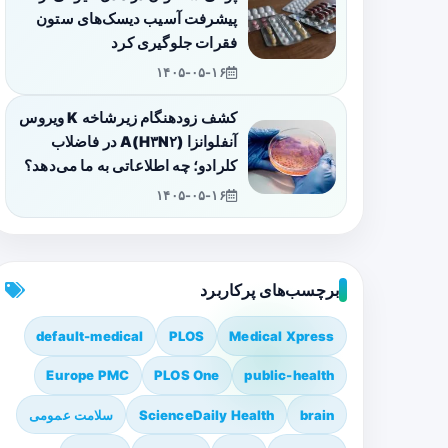
پیشرفت آسیب دیسک‌های ستون
فقرات جلوگیری کرد
۱۴۰۵-۰۵-۱۶
کشف زودهنگام زیرشاخه K ویروس
آنفلوانزا A(H۳N۲) در فاضلاب
کلرادو؛ چه اطلاعاتی به ما می‌دهد؟
۱۴۰۵-۰۵-۱۶
برچسب‌های پرکاربرد
default-medical
PLOS
Medical Xpress
Europe PMC
PLOS One
public-health
brain
ScienceDaily Health
سلامت عمومی