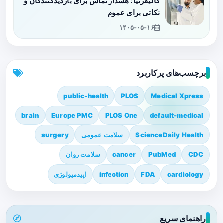
کالیفرنیا؛ هشدار تماس برای بازدیدکنندگان و
نکاتی برای عموم
۱۴۰۵-۰۵-۱۶
برچسب‌های پرکاربرد
public-health
PLOS
Medical Xpress
brain
Europe PMC
PLOS One
default-medical
ScienceDaily Health
سلامت عمومی
surgery
CDC
PubMed
cancer
سلامت روان
cardiology
FDA
infection
اپیدمیولوژی
راهنمای سریع