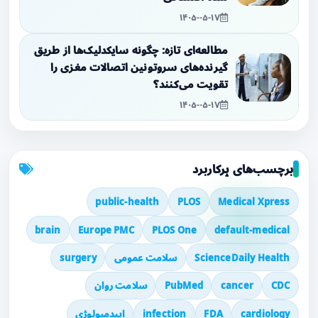
۱۴۰۵-۰۵-۱۷
مطالعه‌ای تازه: چگونه سایکدلیک‌ها از طریق
گیرنده‌های سروتونین اتصالات مغزی را
تقویت می‌کنند؟
۱۴۰۵-۰۵-۱۷
برچسب‌های پرکاربرد
public-health
PLOS
Medical Xpress
brain
Europe PMC
PLOS One
default-medical
ScienceDaily Health
سلامت عمومی
surgery
CDC
cancer
PubMed
سلامت روان
cardiology
FDA
infection
اپیدمیولوژی