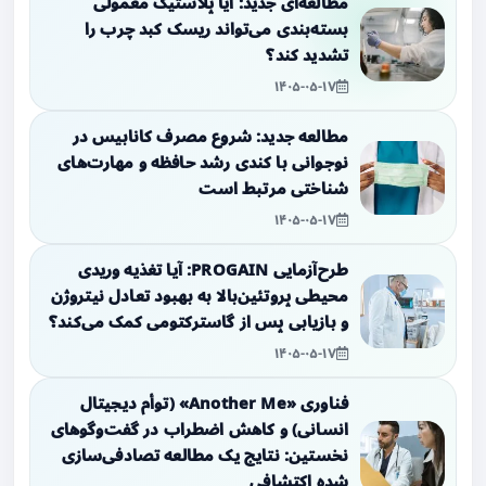
مطالعه‌ای جدید: آیا پلاستیک معمولی
بسته‌بندی می‌تواند ریسک کبد چرب را
تشدید کند؟
۱۴۰۵-۰۵-۱۷
مطالعه جدید: شروع مصرف کانابیس در
نوجوانی با کندی رشد حافظه و مهارت‌های
شناختی مرتبط است
۱۴۰۵-۰۵-۱۷
طرح‌آزمایی PROGAIN: آیا تغذیه وریدی
محیطی پروتئین‌بالا به بهبود تعادل نیتروژن
و بازیابی پس از گاسترکتومی کمک می‌کند؟
۱۴۰۵-۰۵-۱۷
فناوری «Another Me» (توأم دیجیتال
انسانی) و کاهش اضطراب در گفت‌وگوهای
نخستین: نتایج یک مطالعه تصادفی‌سازی
شده اکتشافی