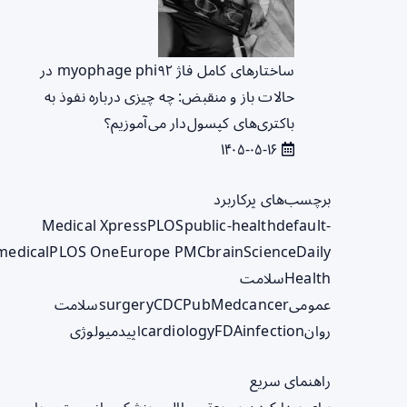
ساختارهای کامل فاژ myophage phi۹۲ در
حالات باز و منقبض: چه چیزی درباره نفوذ به
باکتری‌های کپسول‌دار می‌آموزیم؟
۱۴۰۵-۰۵-۱۶
برچسب‌های پرکاربرد
Medical Xpress
PLOS
public-health
default-
medical
PLOS One
Europe PMC
brain
ScienceDaily
Health
سلامت
عمومی
cancer
PubMed
CDC
surgery
سلامت
روان
infection
FDA
cardiology
اپیدمیولوژی
راهنمای سریع