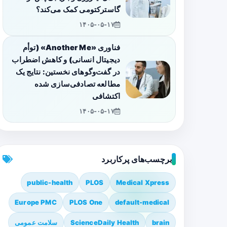
گاسترکتومی کمک می‌کند؟
۱۴۰۵-۰۵-۱۷
فناوری «Another Me» (توأم
دیجیتال انسانی) و کاهش اضطراب
در گفت‌وگوهای نخستین: نتایج یک
مطالعه تصادفی‌سازی شده
اکتشافی
۱۴۰۵-۰۵-۱۷
برچسب‌های پرکاربرد
public-health
PLOS
Medical Xpress
Europe PMC
PLOS One
default-medical
brain
ScienceDaily Health
سلامت عمومی