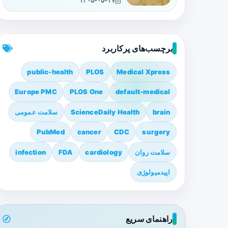
۱۴۰۵-۰۵-۱۷
برچسب‌های پرکاربرد
public-health
PLOS
Medical Xpress
Europe PMC
PLOS One
default-medical
brain
ScienceDaily Health
سلامت عمومی
PubMed
cancer
CDC
surgery
سلامت روان
cardiology
FDA
infection
اپیدمیولوژی
راهنمای سریع