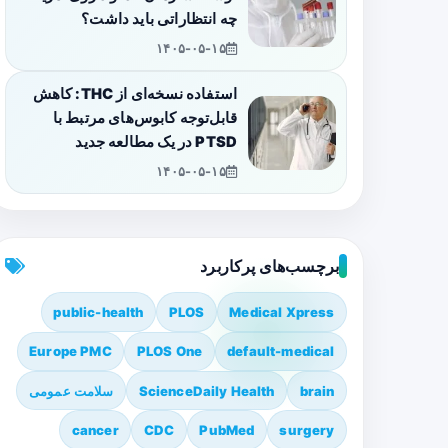
چه انتظاراتی باید داشت؟
۱۴۰۵-۰۵-۱۵
استفاده نسخه‌ای از THC: کاهش
قابل‌توجه کابوس‌های مرتبط با
PTSD در یک مطالعه جدید
۱۴۰۵-۰۵-۱۵
برچسب‌های پرکاربرد
public-health
PLOS
Medical Xpress
Europe PMC
PLOS One
default-medical
brain
ScienceDaily Health
سلامت عمومی
cancer
CDC
PubMed
surgery