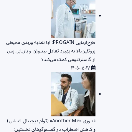
طرح‌آزمایی PROGAIN: آیا تغذیه وریدی محیطی
پروتئین‌بالا به بهبود تعادل نیتروژن و بازیابی پس
از گاسترکتومی کمک می‌کند؟
۱۴۰۵-۰۵-۱۷
فناوری «Another Me» (توأم دیجیتال انسانی)
و کاهش اضطراب در گفت‌وگوهای نخستین: