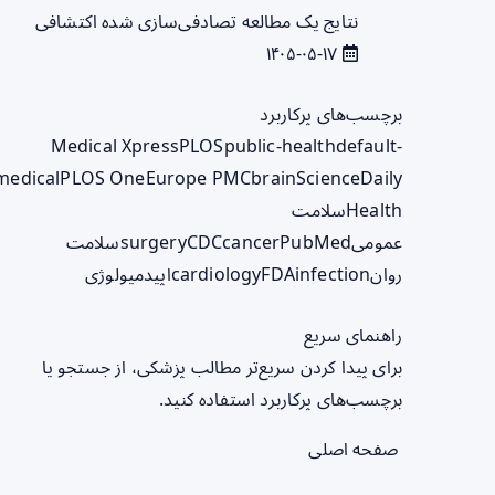
نتایج یک مطالعه تصادفی‌سازی شده اکتشافی
۱۴۰۵-۰۵-۱۷
برچسب‌های پرکاربرد
Medical Xpress
PLOS
public-health
default-
medical
PLOS One
Europe PMC
brain
ScienceDaily
Health
سلامت
عمومی
PubMed
cancer
CDC
surgery
سلامت
روان
infection
FDA
cardiology
اپیدمیولوژی
راهنمای سریع
برای پیدا کردن سریع‌تر مطالب پزشکی، از جستجو یا
برچسب‌های پرکاربرد استفاده کنید.
صفحه اصلی