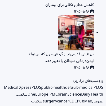
کاهش خطر و نکاتی برای بیماران
۱۴۰۵-۰۵-۱۸
پروتئینی قدیمی‌تر از گردش خون که می‌تواند
ایمن‌درمانی سرطان را تغییر دهد
۱۴۰۵-۰۵-۱۸
برچسب‌های پرکاربرد
Medical Xpress
PLOS
public-health
default-medical
PLOS
ScienceDaily Health
brain
Europe PMC
One
سلامت
عمومی
PubMed
CDC
cancer
surgery
سلامت