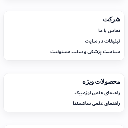
شرکت
تماس با ما
تبلیغات در سایت
سیاست پزشکی و سلب مسئولیت
محصولات ویژه
راهنمای علمی اوزمپیک
راهنمای علمی ساکسندا