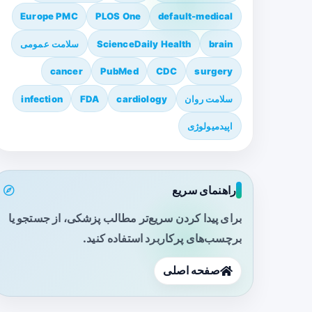
Europe PMC
PLOS One
default-medical
brain
ScienceDaily Health
سلامت عمومی
cancer
PubMed
CDC
surgery
سلامت روان
cardiology
FDA
infection
اپیدمیولوژی
راهنمای سریع
برای پیدا کردن سریع‌تر مطالب پزشکی، از جستجو یا
برچسب‌های پرکاربرد استفاده کنید.
صفحه اصلی