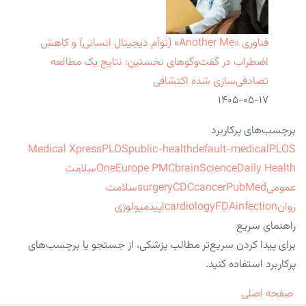
فناوری «Another Me» (توأم دیجیتال انسانی) و کاهش
اضطراب در گفت‌وگوهای نخستین: نتایج یک مطالعه
تصادفی‌سازی شده اکتشافی
۱۴۰۵-۰۵-۱۷
برچسب‌های پرکاربرد
Medical Xpress
PLOS
public-health
default-medical
PLOS
ScienceDaily Health
brain
Europe PMC
One
سلامت
عمومی
PubMed
cancer
CDC
surgery
سلامت
روان
infection
FDA
cardiology
اپیدمیولوژی
راهنمای سریع
برای پیدا کردن سریع‌تر مطالب پزشکی، از جستجو یا برچسب‌های
پرکاربرد استفاده کنید.
صفحه اصلی