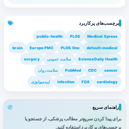
برچسب‌های پرکاربرد
public-health
PLOS
Medical Xpress
brain
Europe PMC
PLOS One
default-medical
ScienceDaily Health
سلامت عمومی
surgery
cancer
CDC
PubMed
سلامت روان
cardiology
FDA
infection
اپیدمیولوژی
راهنمای سریع
برای پیدا کردن سریع‌تر مطالب پزشکی، از جستجو یا
برچسب‌های پرکاربرد استفاده کنید.