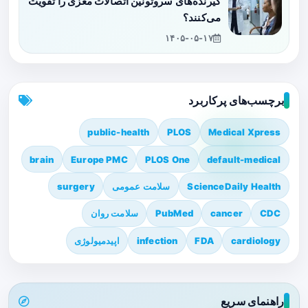
گیرنده‌های سروتونین اتصالات مغزی را تقویت
می‌کنند؟
۱۴۰۵-۰۵-۱۷
برچسب‌های پرکاربرد
public-health
PLOS
Medical Xpress
brain
Europe PMC
PLOS One
default-medical
ScienceDaily Health
سلامت عمومی
surgery
CDC
cancer
PubMed
سلامت روان
cardiology
FDA
infection
اپیدمیولوژی
راهنمای سریع