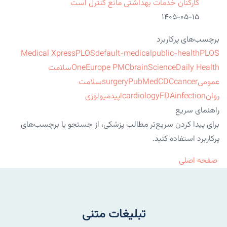
کارکنان خدمات بهداشتی مانع کنترل است
۱۴۰۵-۰۵-۱۵
برچسب‌های پرکاربرد
Medical Xpress
PLOS
default-medical
public-health
PLOS
ScienceDaily Health
brain
Europe PMC
One
سلامت
عمومی
cancer
CDC
PubMed
surgery
سلامت
روان
infection
FDA
cardiology
اپیدمیولوژی
راهنمای سریع
برای پیدا کردن سریع‌تر مطالب پزشکی، از جستجو یا برچسب‌های
پرکاربرد استفاده کنید.
صفحه اصلی
تبلیغات متنی