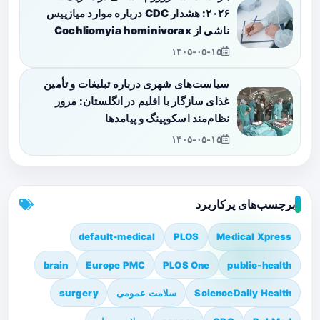
۲۰۲۶: هشدار CDC درباره موارد میازییس
ناشی از Cochliomyia hominivorax
۱۴۰۵-۰۵-۱۵
سیاست‌های شهری درباره تبلیغات و تأمین
غذای سازگار با اقلیم در انگلستان: مرور
نظام‌مند اسکوپینگ و پیامدها
۱۴۰۵-۰۵-۱۵
برچسب‌های پرکاربرد
default-medical
PLOS
Medical Xpress
brain
Europe PMC
PLOS One
public-health
ScienceDaily Health
سلامت عمومی
surgery