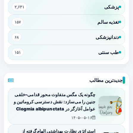
پزشکی
۲,۶۴۱
تغذیه سالم
۱۵۷
دندانپزشکی
۶۸
طب سنتی
۱۵۱
جدیدترین مطالب
چگونه یک مگس متفاوت محور قدامی–خلفی
جنین را می‌سازد: نقش دسترسی کروماتین و
عوامل آغازگر در Clogmia albipunctata
۱۴۰۵-۰۵-۱۶
استراتژی نظارت بهداشتی الهام‌گرفته از