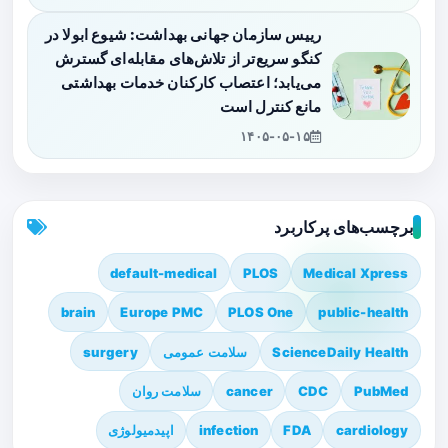
رییس سازمان جهانی بهداشت: شیوع ابولا در
کنگو سریع‌تر از تلاش‌های مقابله‌ای گسترش
می‌یابد؛ اعتصاب کارکنان خدمات بهداشتی
مانع کنترل است
۱۴۰۵-۰۵-۱۵
برچسب‌های پرکاربرد
default-medical
PLOS
Medical Xpress
brain
Europe PMC
PLOS One
public-health
ScienceDaily Health
سلامت عمومی
surgery
PubMed
CDC
cancer
سلامت روان
cardiology
FDA
infection
اپیدمیولوژی