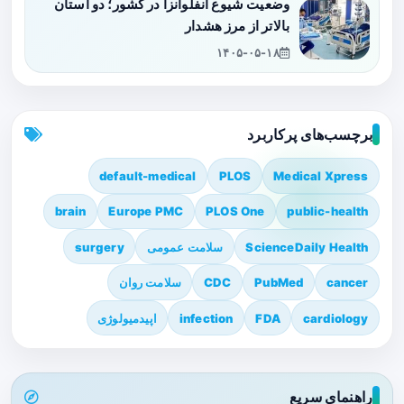
وضعیت شیوع آنفلوانزا در کشور؛ دو استان
بالاتر از مرز هشدار
۱۴۰۵-۰۵-۱۸
برچسب‌های پرکاربرد
default-medical
PLOS
Medical Xpress
brain
Europe PMC
PLOS One
public-health
ScienceDaily Health
سلامت عمومی
surgery
cancer
PubMed
CDC
سلامت روان
cardiology
FDA
infection
اپیدمیولوژی
راهنمای سریع