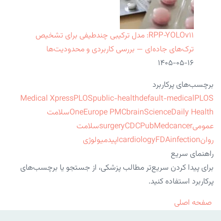
RPP‑YOLOv۱۱: مدل ترکیبی چندطیفی برای تشخیص
ترک‌های جاده‌ای — بررسی کاربردی و محدودیت‌ها
۱۴۰۵-۰۵-۱۶
برچسب‌های پرکاربرد
Medical Xpress
PLOS
public-health
default-medical
PLOS
ScienceDaily Health
brain
Europe PMC
One
سلامت
عمومی
cancer
PubMed
CDC
surgery
سلامت
روان
infection
FDA
cardiology
اپیدمیولوژی
راهنمای سریع
برای پیدا کردن سریع‌تر مطالب پزشکی، از جستجو یا برچسب‌های
پرکاربرد استفاده کنید.
صفحه اصلی