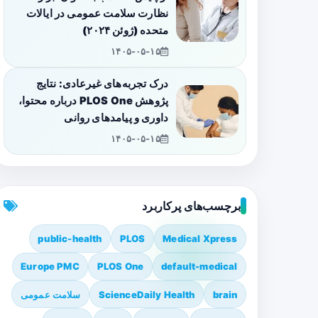
نظارت سلامت عمومی در ایالات
متحده (ژوئن ۲۰۲۴)
۱۴۰۵-۰۵-۱۵
درک تجربه‌های غیرعادی: نتایج
پژوهش PLOS One درباره محتوا،
داوری و پیامدهای روانی
۱۴۰۵-۰۵-۱۵
برچسب‌های پرکاربرد
public-health
PLOS
Medical Xpress
Europe PMC
PLOS One
default-medical
brain
ScienceDaily Health
سلامت عمومی