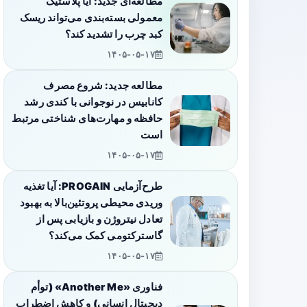
مطالعه‌ای جدید: آیا پلاستیک
معمولی بسته‌بندی می‌تواند ریسک
کبد چرب را تشدید کند؟
۱۴۰۵-۰۵-۱۷
مطالعه جدید: شروع مصرف
کانابیس در نوجوانی با کندی رشد
حافظه و مهارت‌های شناختی مرتبط
است
۱۴۰۵-۰۵-۱۷
طرح‌آزمایی PROGAIN: آیا تغذیه
وریدی محیطی پروتئین‌بالا به بهبود
تعادل نیتروژن و بازیابی پس از
گاسترکتومی کمک می‌کند؟
۱۴۰۵-۰۵-۱۷
فناوری «Another Me» (توأم
دیجیتال انسانی) و کاهش اضطراب